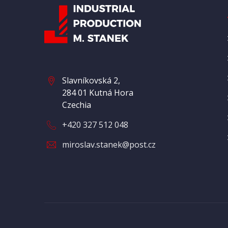
Slavníkovská 2,
284 01 Kutná Hora
Czechia
+420 327 512 048
miroslav.stanek@post.cz