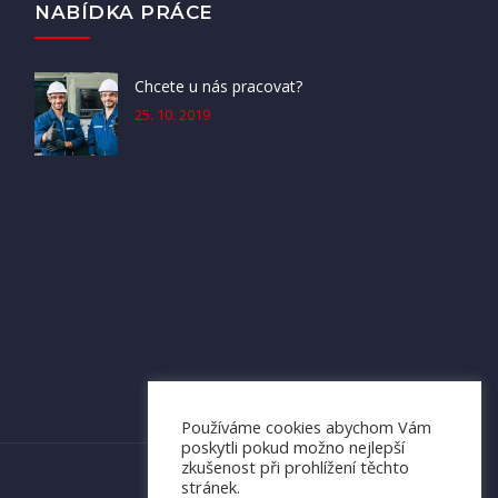
NABÍDKA PRÁCE
Chcete u nás pracovat?
25. 10. 2019
Používáme cookies abychom Vám
poskytli pokud možno nejlepší
zkušenost při prohlížení těchto
stránek.